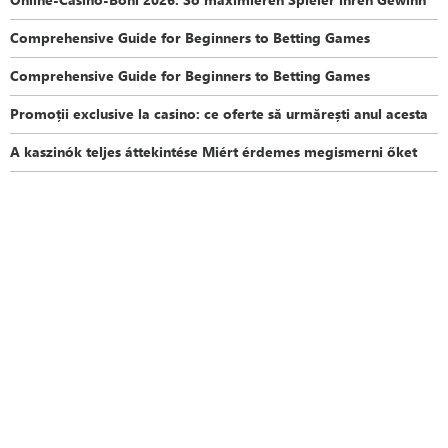
Comprehensive Guide for Beginners to Betting Games
Comprehensive Guide for Beginners to Betting Games
Promoții exclusive la casino: ce oferte să urmărești anul acesta
A kaszinók teljes áttekintése Miért érdemes megismerni őket