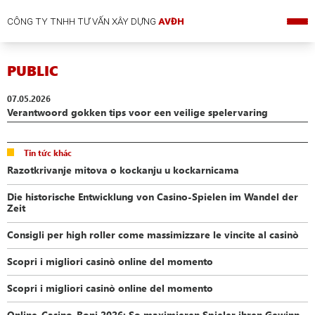
CÔNG TY TNHH TƯ VẤN XÂY DỰNG
AVĐH
PUBLIC
07.05.2026
Verantwoord gokken tips voor een veilige spelervaring
Tin tức khác
Razotkrivanje mitova o kockanju u kockarnicama
Die historische Entwicklung von Casino-Spielen im Wandel der
Zeit
Consigli per high roller come massimizzare le vincite al casinò
Scopri i migliori casinò online del momento
Scopri i migliori casinò online del momento
Online-Casino-Boni 2026: So maximieren Spieler ihren Gewinn