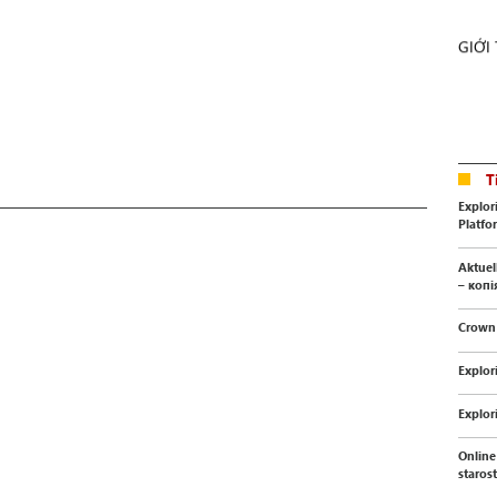
GIỚI
T
Explor
Platfo
Aktuel
– копі
Crown 
Explor
Explor
Online
starost