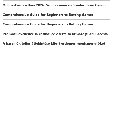
Online-Casino-Boni 2026: So maximieren Spieler ihren Gewinn
Comprehensive Guide for Beginners to Betting Games
Comprehensive Guide for Beginners to Betting Games
Promoții exclusive la casino: ce oferte să urmărești anul acesta
A kaszinók teljes áttekintése Miért érdemes megismerni őket