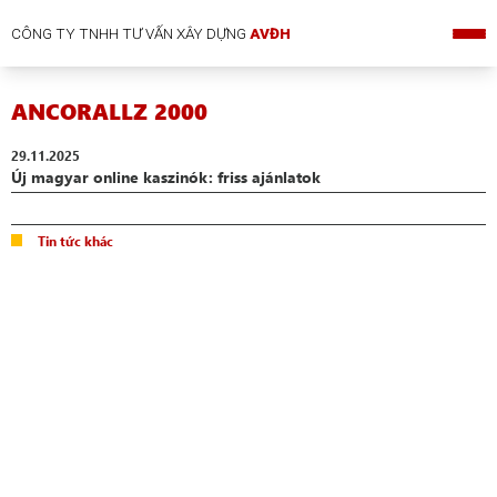
CÔNG TY TNHH TƯ VẤN XÂY DỰNG
AVĐH
ANCORALLZ 2000
29.11.2025
Új magyar online kaszinók: friss ajánlatok
Tin tức khác