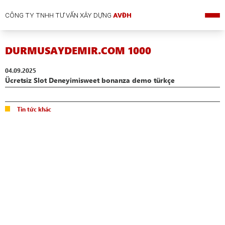
CÔNG TY TNHH TƯ VẤN XÂY DỰNG
AVĐH
DURMUSAYDEMIR.COM 1000
04.09.2025
Ücretsiz Slot Deneyimisweet bonanza demo türkçe
Tin tức khác