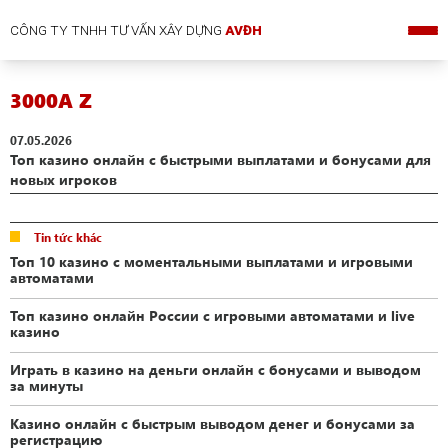
CÔNG TY TNHH TƯ VẤN XÂY DỰNG
AVĐH
3000A Z
07.05.2026
Топ казино онлайн с быстрыми выплатами и бонусами для
новых игроков
Tin tức khác
Топ 10 казино с моментальными выплатами и игровыми
автоматами
Топ казино онлайн России с игровыми автоматами и live
казино
Играть в казино на деньги онлайн с бонусами и выводом
за минуты
Казино онлайн с быстрым выводом денег и бонусами за
регистрацию