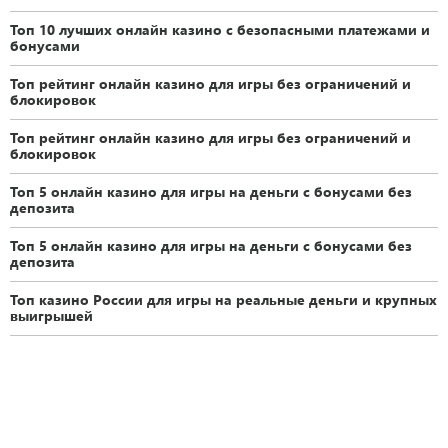
Топ 10 лучших онлайн казино с безопасными платежами и
бонусами
Топ рейтинг онлайн казино для игры без ограничений и
блокировок
Топ рейтинг онлайн казино для игры без ограничений и
блокировок
Топ 5 онлайн казино для игры на деньги с бонусами без
депозита
Топ 5 онлайн казино для игры на деньги с бонусами без
депозита
Топ казино России для игры на реальные деньги и крупных
выигрышей