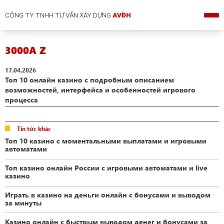
CÔNG TY TNHH TƯ VẤN XÂY DỰNG
AVĐH
3000A Z
17.04.2026
Топ 10 онлайн казино с подробным описанием
возможностей, интерфейса и особенностей игрового
процесса
Tin tức khác
Топ 10 казино с моментальными выплатами и игровыми
автоматами
Топ казино онлайн России с игровыми автоматами и live
казино
Играть в казино на деньги онлайн с бонусами и выводом
за минуты
Казино онлайн с быстрым выводом денег и бонусами за