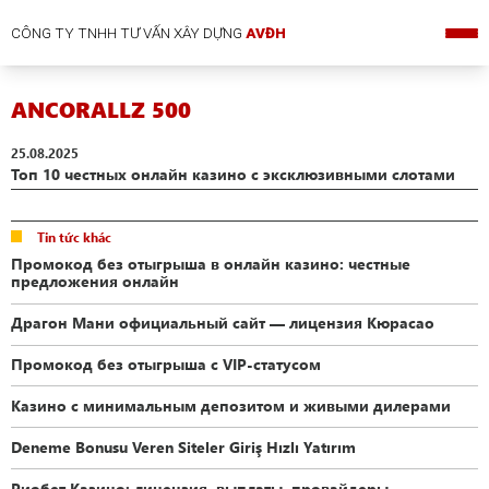
CÔNG TY TNHH TƯ VẤN XÂY DỰNG
AVĐH
ANCORALLZ 500
25.08.2025
Топ 10 честных онлайн казино с эксклюзивными слотами
Tin tức khác
Промокод без отыгрыша в онлайн казино: честные
предложения онлайн
Драгон Мани официальный сайт — лицензия Кюрасао
Промокод без отыгрыша с VIP-статусом
Казино с минимальным депозитом и живыми дилерами
Deneme Bonusu Veren Siteler Giriş Hızlı Yatırım
Риобет Казино: лицензия, выплаты, провайдеры