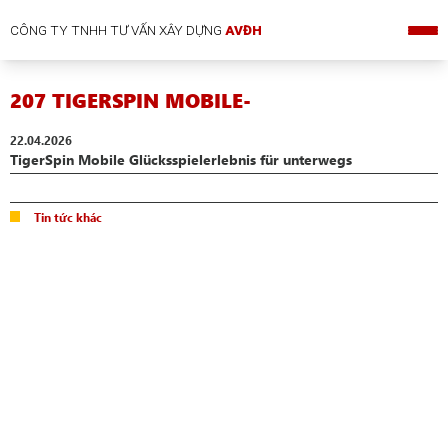
CÔNG TY TNHH TƯ VẤN XÂY DỰNG
AVĐH
207 TIGERSPIN MOBILE-
22.04.2026
TigerSpin Mobile Glücksspielerlebnis für unterwegs
Tin tức khác