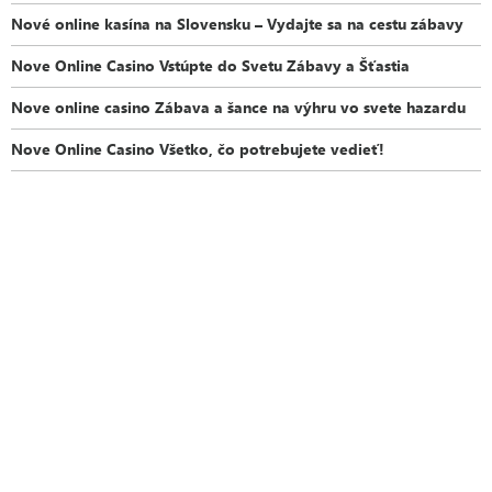
Nové online kasína na Slovensku – Vydajte sa na cestu zábavy
Nove Online Casino Vstúpte do Svetu Zábavy a Šťastia
Nove online casino Zábava a šance na výhru vo svete hazardu
Nove Online Casino Všetko, čo potrebujete vedieť!