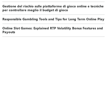
Gestione del rischio sulle piattaforme di gioco online e tecniche
per controllare meglio il budget di gioco
Responsible Gambling Tools and Tips for Long Term Online Play
Online Slot Games: Explained RTP Volatility Bonus Features and
Payouts