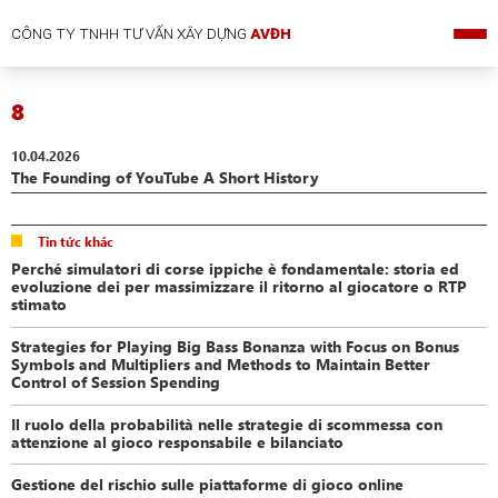
CÔNG TY TNHH TƯ VẤN XÂY DỰNG
AVĐH
8
10.04.2026
The Founding of YouTube A Short History
Tin tức khác
Perché simulatori di corse ippiche è fondamentale: storia ed
evoluzione dei per massimizzare il ritorno al giocatore o RTP
stimato
Strategies for Playing Big Bass Bonanza with Focus on Bonus
Symbols and Multipliers and Methods to Maintain Better
Control of Session Spending
Il ruolo della probabilità nelle strategie di scommessa con
attenzione al gioco responsabile e bilanciato
Gestione del rischio sulle piattaforme di gioco online