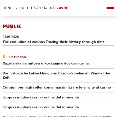
CÔNG TY TNHH TƯ VẤN XÂY DỰNG
AVĐH
PUBLIC
08.05.2026
The evolution of casinos Tracing their history through time
Tin tức khác
Razotkrivanje mitova o kockanju u kockarnicama
Die historische Entwicklung von Casino-Spielen im Wandel der
Zeit
Consigli per high roller come massimizzare le vincite al casinò
Scopri i migliori casinò online del momento
Scopri i migliori casinò online del momento
Online-Casino-Boni 2026: So maximieren Spieler ihren Gewinn