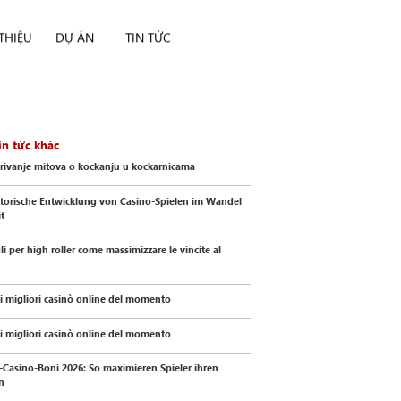
 THIỆU
DỰ ÁN
TIN TỨC
in tức khác
rivanje mitova o kockanju u kockarnicama
storische Entwicklung von Casino-Spielen im Wandel
t
li per high roller come massimizzare le vincite al
 i migliori casinò online del momento
 i migliori casinò online del momento
-Casino-Boni 2026: So maximieren Spieler ihren
n