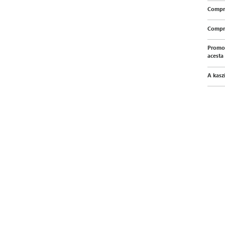
Compre
Compre
Promoț
acesta
A kasz