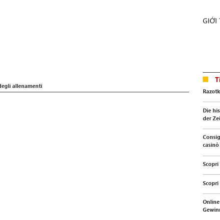
GIỚI
T
degli allenamenti
Razotk
Die hi
der Zei
Consig
casinò
Scopri
Scopri
Online
Gewin