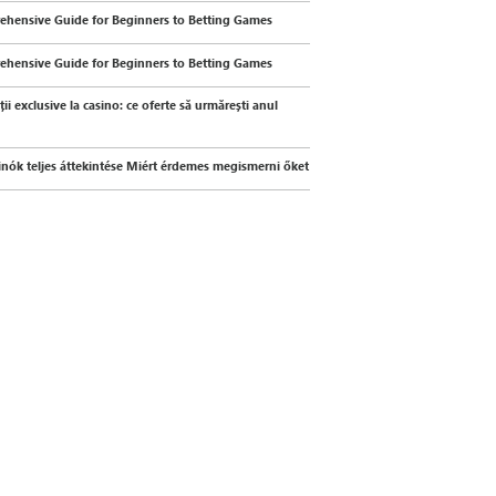
hensive Guide for Beginners to Betting Games
hensive Guide for Beginners to Betting Games
ii exclusive la casino: ce oferte să urmărești anul
inók teljes áttekintése Miért érdemes megismerni őket