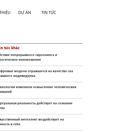
 THIỆU
DỰ ÁN
TIN TỨC
in tức khác
йствие непрерывного скроллинга и
логическое изнеможение
ифровые модели отражаются на качество сна
няшнего индивидуума
ехнологии изменили осмысление человеческих
иваний
иртуальная реальность действует на сознание
ека
скусственный интеллект воздействует на
ность в себе