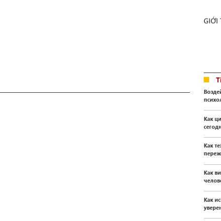
GIỚI
T
Возде
психо
Как ц
сегод
Как т
переж
Как в
челов
Как и
уверен