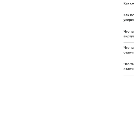
Как с
Как и
уверен
Что т
вирту
Что т
отлич
Что т
отлич