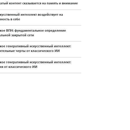
жатый контент сказывается на память и внимание
скусственный интеллект воздействует на
ность в себе
акое ВПН: фундаментальное определение
альной закрытой сети
акое генеративный искусственный интеллект:
ительные черты от классического ИИ
акое генеративный искусственный интеллект:
ия от классического ИИ