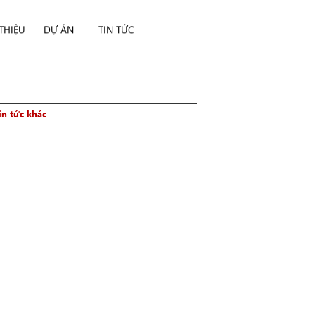
 THIỆU
DỰ ÁN
TIN TỨC
in tức khác