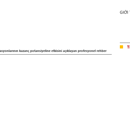
GIỚI
T
nlarının kazanç potansiyeline etkisini açıklayan profesyonel rehber