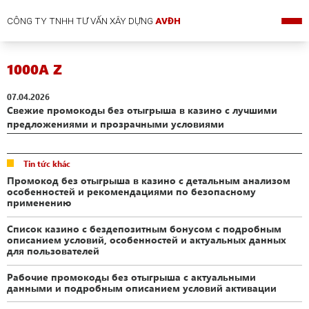
CÔNG TY TNHH TƯ VẤN XÂY DỰNG
AVĐH
1000A Z
07.04.2026
Свежие промокоды без отыгрыша в казино с лучшими
предложениями и прозрачными условиями
Tin tức khác
Промокод без отыгрыша в казино с детальным анализом
особенностей и рекомендациями по безопасному
применению
Список казино с бездепозитным бонусом с подробным
описанием условий, особенностей и актуальных данных
для пользователей
Рабочие промокоды без отыгрыша с актуальными
данными и подробным описанием условий активации