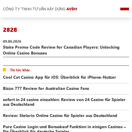
CÔNG TY TNHH TƯ VẤN XÂY DỰNG
AVĐH
2828
09.06.2026
Stake Promo Code Review for Canadian Players: Unlocking
Online Casino Bonuses
Tin tức khác
Cool Cat Casino App für iOS: Überblick für iPhone-Nutzer
Bizzo 777 Review for Australian Casino Fans
sofort in 24 casino einzahlen: Review von 24 Casino für Spieler
aus Deutschland
Review: Stelario Online Casino für Spieler aus Deutschland
Pure Casino Login und Bonuskauf Funktion in einigen Casinos –
Ein Überblick für deutsche Spieler