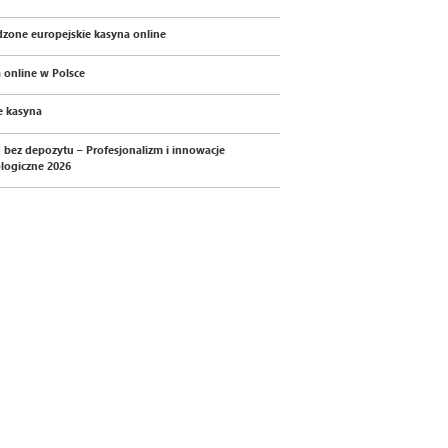
zone europejskie kasyna online
 online w Polsce
e kasyna
bez depozytu – Profesjonalizm i innowacje
logiczne 2026