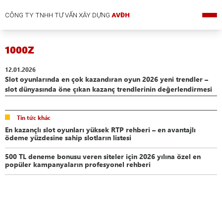
CÔNG TY TNHH TƯ VẤN XÂY DỰNG
AVĐH
1000Z
12.01.2026
Slot oyunlarında en çok kazandıran oyun 2026 yeni trendler –
slot dünyasında öne çıkan kazanç trendlerinin değerlendirmesi
Tin tức khác
En kazançlı slot oyunları yüksek RTP rehberi – en avantajlı
ödeme yüzdesine sahip slotların listesi
500 TL deneme bonusu veren siteler için 2026 yılına özel en
popüler kampanyaların profesyonel rehberi