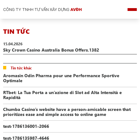
CÔNG TY TNHH TƯ VẤN XÂY DỰNG
AVĐH
TIN TỨC
15.04.2026
Sky Crown Casino Australia Bonus Offers.1382
Tin tức khác
Aromasin Odin Pharma pour une Performance Sportive
Optimale
RTbet: La Tua Porta a un’azione di Slot ad Alta Intensità e
Rapidità
Chumba Casino’s website have a person-amicable screen that
prioritizes ease and simple access to online game
test-1786136001-2066
test-1786135987-4646