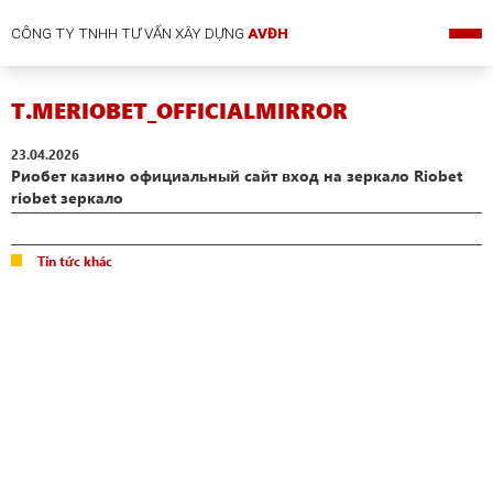
CÔNG TY TNHH TƯ VẤN XÂY DỰNG
AVĐH
T.MERIOBET_OFFICIALMIRROR
23.04.2026
Риобет казино официальный сайт вход на зеркало Riobet
riobet зеркало
Tin tức khác