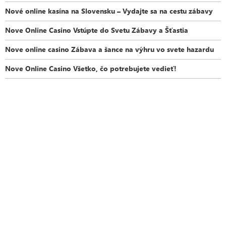
Nové online kasína na Slovensku – Vydajte sa na cestu zábavy
Nove Online Casino Vstúpte do Svetu Zábavy a Šťastia
Nove online casino Zábava a šance na výhru vo svete hazardu
Nove Online Casino Všetko, čo potrebujete vedieť!