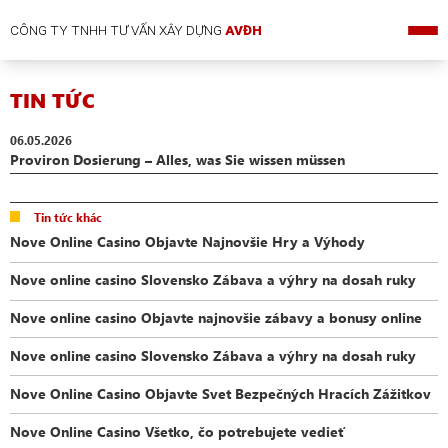
CÔNG TY TNHH TƯ VẤN XÂY DỰNG
AVĐH
TIN TỨC
06.05.2026
Proviron Dosierung – Alles, was Sie wissen müssen
Tin tức khác
Nove Online Casino Objavte Najnovšie Hry a Výhody
Nove online casino Slovensko Zábava a výhry na dosah ruky
Nove online casino Objavte najnovšie zábavy a bonusy online
Nove online casino Slovensko Zábava a výhry na dosah ruky
Nove Online Casino Objavte Svet Bezpečných Hracích Zážitkov
Nove Online Casino Všetko, čo potrebujete vedieť