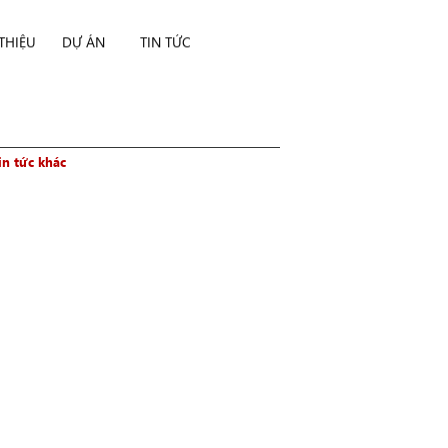
 THIỆU
DỰ ÁN
TIN TỨC
in tức khác