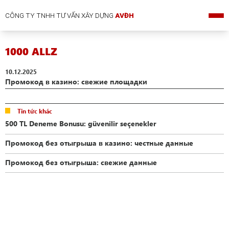
CÔNG TY TNHH TƯ VẤN XÂY DỰNG
AVĐH
1000 ALLZ
10.12.2025
Промокод в казино: свежие площадки
Tin tức khác
500 TL Deneme Bonusu: güvenilir seçenekler
Промокод без отыгрыша в казино: честные данные
Промокод без отыгрыша: свежие данные