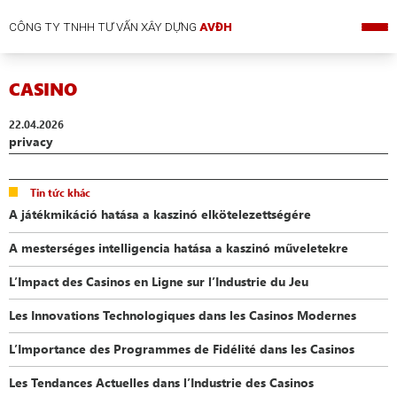
CÔNG TY TNHH TƯ VẤN XÂY DỰNG
AVĐH
CASINO
22.04.2026
privacy
Tin tức khác
A játékmikáció hatása a kaszinó elkötelezettségére
A mesterséges intelligencia hatása a kaszinó műveletekre
L’Impact des Casinos en Ligne sur l’Industrie du Jeu
Les Innovations Technologiques dans les Casinos Modernes
L’Importance des Programmes de Fidélité dans les Casinos
Les Tendances Actuelles dans l’Industrie des Casinos