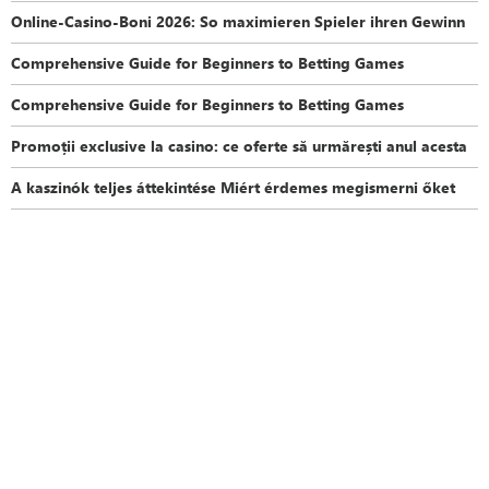
Online-Casino-Boni 2026: So maximieren Spieler ihren Gewinn
Comprehensive Guide for Beginners to Betting Games
Comprehensive Guide for Beginners to Betting Games
Promoții exclusive la casino: ce oferte să urmărești anul acesta
A kaszinók teljes áttekintése Miért érdemes megismerni őket