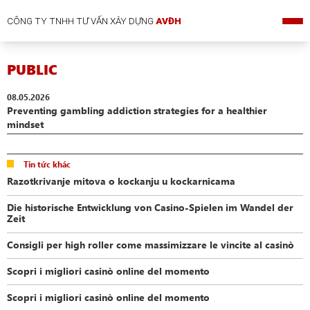
CÔNG TY TNHH TƯ VẤN XÂY DỰNG
AVĐH
PUBLIC
08.05.2026
Preventing gambling addiction strategies for a healthier
mindset
Tin tức khác
Razotkrivanje mitova o kockanju u kockarnicama
Die historische Entwicklung von Casino-Spielen im Wandel der
Zeit
Consigli per high roller come massimizzare le vincite al casinò
Scopri i migliori casinò online del momento
Scopri i migliori casinò online del momento