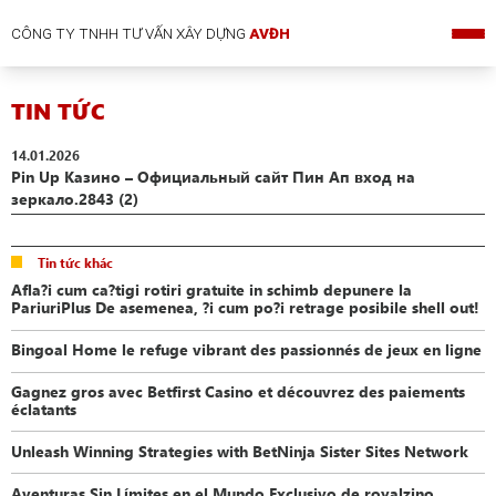
CÔNG TY TNHH TƯ VẤN XÂY DỰNG
AVĐH
TIN TỨC
14.01.2026
Pin Up Казино – Официальный сайт Пин Ап вход на
зеркало.2843 (2)
Tin tức khác
Afla?i cum ca?tigi rotiri gratuite in schimb depunere la
PariuriPlus De asemenea, ?i cum po?i retrage posibile shell out!
Bingoal Home le refuge vibrant des passionnés de jeux en ligne
Gagnez gros avec Betfirst Casino et découvrez des paiements
éclatants
Unleash Winning Strategies with BetNinja Sister Sites Network
Aventuras Sin Límites en el Mundo Exclusivo de royalzino