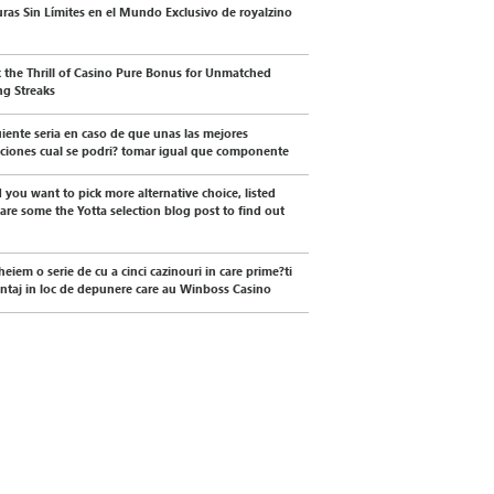
ras Sin Límites en el Mundo Exclusivo de royalzino
 the Thrill of Casino Pure Bonus for Unmatched
g Streaks
uiente seria en caso de que unas las mejores
iones cual se podri? tomar igual que componente
 you want to pick more alternative choice, listed
are some the Yotta selection blog post to find out
eiem o serie de cu a cinci cazinouri in care prime?ti
ntaj in loc de depunere care au Winboss Casino