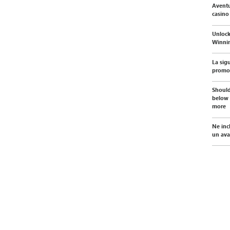
Aventu
casino
Unlock
Winnin
La sig
promoc
Should
below 
more
Ne inch
un ava