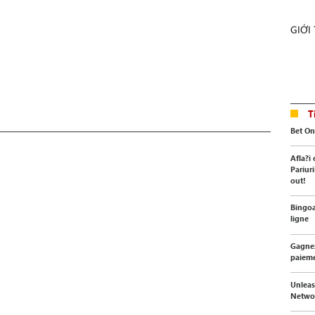
GIỚI
T
Bet On
Afla?i 
Pariur
out!
Bingoa
ligne
Gagnez
paieme
Unleas
Netwo