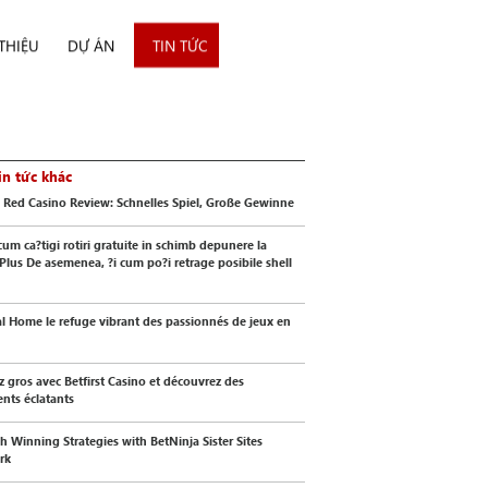
 THIỆU
DỰ ÁN
TIN TỨC
in tức khác
 Red Casino Review: Schnelles Spiel, Große Gewinne
cum ca?tigi rotiri gratuite in schimb depunere la
iPlus De asemenea, ?i cum po?i retrage posibile shell
l Home le refuge vibrant des passionnés de jeux en
 gros avec Betfirst Casino et découvrez des
nts éclatants
h Winning Strategies with BetNinja Sister Sites
rk