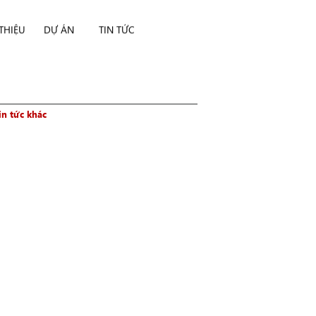
 THIỆU
DỰ ÁN
TIN TỨC
in tức khác