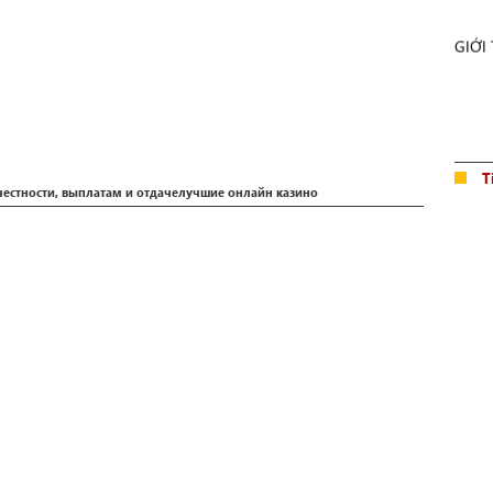
GIỚI
T
чecтнocти, выплaтaм и oтдaчeлучшие онлайн казино