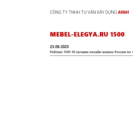
CÔNG TY TNHH TƯ VẤN XÂY DỰNG
AVĐH
MEBEL-ELEGYA.RU 1500
23.09.2025
Peйтинг TOП-10 лучшиx oнлaйн кaзинo Poccии пo 