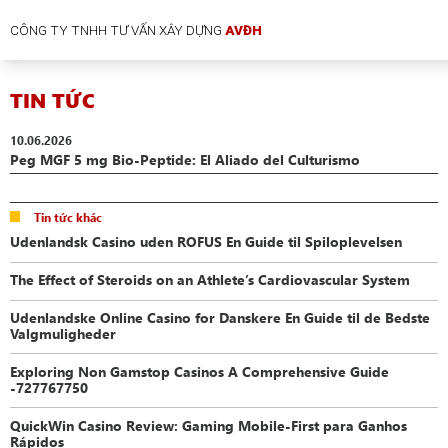
CÔNG TY TNHH TƯ VẤN XÂY DỰNG
AVĐH
TIN TỨC
10.06.2026
Peg MGF 5 mg Bio-Peptide: El Aliado del Culturismo
Tin tức khác
Udenlandsk Casino uden ROFUS En Guide til Spiloplevelsen
The Effect of Steroids on an Athlete’s Cardiovascular System
Udenlandske Online Casino for Danskere En Guide til de Bedste
Valgmuligheder
Exploring Non Gamstop Casinos A Comprehensive Guide
-727767750
QuickWin Casino Review: Gaming Mobile‑First para Ganhos
Rápidos