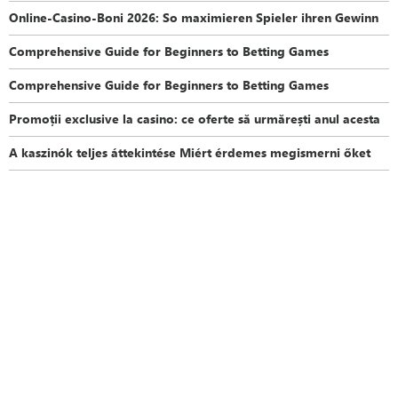
Online-Casino-Boni 2026: So maximieren Spieler ihren Gewinn
Comprehensive Guide for Beginners to Betting Games
Comprehensive Guide for Beginners to Betting Games
Promoții exclusive la casino: ce oferte să urmărești anul acesta
A kaszinók teljes áttekintése Miért érdemes megismerni őket