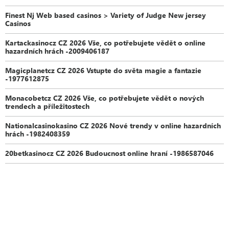
Finest Nj Web based casinos > Variety of Judge New jersey
Casinos
Kartackasinocz CZ 2026 Vše, co potřebujete vědět o online
hazardních hrách -2009406187
Magicplanetcz CZ 2026 Vstupte do světa magie a fantazie
-1977612875
Monacobetcz CZ 2026 Vše, co potřebujete vědět o nových
trendech a příležitostech
Nationalcasinokasino CZ 2026 Nové trendy v online hazardních
hrách -1982408359
20betkasinocz CZ 2026 Budoucnost online hraní -1986587046