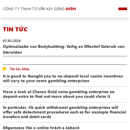
CÔNG TY TNHH TƯ VẤN XÂY DỰNG
AVĐH
TIN TỨC
07.05.2026
Optimalisatie van Bodybuilding: Veilig en Effectief Gebruik van
Steroïden
Tin tức khác
It is good to thought you to no-deposit local casino incentives
will vary to your some gambling enterprises
Have a look at Chance Gold coins gambling enterprise no
deposit extra to find out more about you could claim it
In particular, Uk quick withdrawal gambling enterprises will
offer safe detachment procedures such as for example financial
transfers and debit cards
69gamescz Vše o online hrách a zábavě