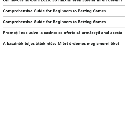
Comprehensive Guide for Beginners to Betting Games
Comprehensive Guide for Beginners to Betting Games
Promoții exclusive la casino: ce oferte să urmărești anul acesta
A kaszinók teljes áttekintése Miért érdemes megismerni őket