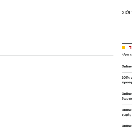
GIỚI
T
Ξένα o
Online
200% 
προσφ
Online
δωρεά
Onlin
χωρίς
Online