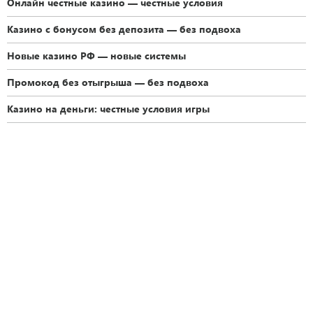
Онлайн честные казино — честные условия
Казино с бонусом без депозита — без подвоха
Новые казино РФ — новые системы
Промокод без отыгрыша — без подвоха
Казино на деньги: честные условия игры