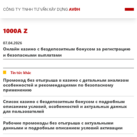
CÔNG TY TNHH TƯ VẤN XÂY DỰNG
AVĐH
1000A Z
07.04.2026
Онлайн казино с бездепозитным бонусом за регистрацию
и безопасными выплатами
Tin tức khác
Промокод без отыгрыша в казино с детальным анализом
особенностей и рекомендациями по безопасному
применению
Список казино с бездепозитным бонусом с подробным
описанием условий, особенностей и актуальных данных
для пользователей
Рабочие промокоды без отыгрыша с актуальными
данными и подробным описанием условий активации