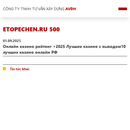
CÔNG TY TNHH TƯ VẤN XÂY DỰNG
AVĐH
ETOPECHEN.RU 500
01.09.2025
Онлайн казино рейтинг +2025 Лучшие казино с выводом10
лучших казино онлайн РФ
Tin tức khác