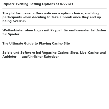
Explore Exciting Betting Options at 8777bet
The platform even offers notice-exception choice, enabling
participants when deciding to take a break once they end up
being overrun
Wettanbieter ohne Lugas mit Paypal: Ein umfassender Leitfaden
für Spieler
The Ultimate Guide to Playing Casino Site
Spiele und Software bei Vegasino Casino: Slots, Live-Casino und
Anbieter — ausführlicher Ratgeber