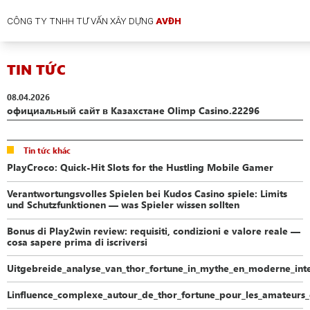
CÔNG TY TNHH TƯ VẤN XÂY DỰNG
AVĐH
TIN TỨC
08.04.2026
официальный сайт в Казахстане Olimp Casino.22296
Tin tức khác
PlayCroco: Quick‑Hit Slots for the Hustling Mobile Gamer
Verantwortungsvolles Spielen bei Kudos Casino spiele: Limits
und Schutzfunktionen — was Spieler wissen sollten
Bonus di Play2win review: requisiti, condizioni e valore reale —
cosa sapere prima di iscriversi
Uitgebreide_analyse_van_thor_fortune_in_mythe_en_moderne_inte
Linfluence_complexe_autour_de_thor_fortune_pour_les_amateurs