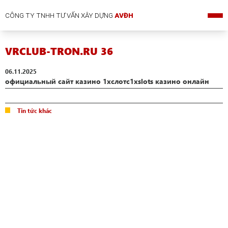
CÔNG TY TNHH TƯ VẤN XÂY DỰNG
AVĐH
VRCLUB-TRON.RU 36
06.11.2025
официальный сайт казино 1хслотс1xslots казино онлайн
Tin tức khác