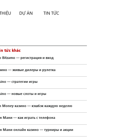
 THIỆU
DỰ ÁN
TIN TỨC
in tức khác
о Bitzamo — регистрация и вход
азино — живые дилеры и рулетка
sino — стратегии игры
asino — новые слоты и игры
n Money казино — кэшбэк каждую неделю
н Мани — как играть с телефона
н Мани онлайн казино — турниры и акции