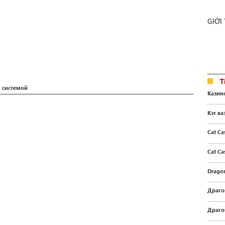
GIỚI
T
 системой
Казин
Кэт к
Cat Ca
Cat C
Drago
Драго
Драго