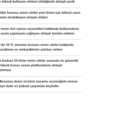
 bilinçli kullanım rehberi niteliğinde detaylı içerik
din bonusu veren siteler yeni listesi için bilinçli oyun
mini destekleyen detaylı rehber
 veren slot oyunu seçenekleri hakkında kullanıcıların
li seçim yapmasını sağlayan detaylı tanıtım rehberi
e’de 50 TL deneme bonusu veren siteler hakkında
urallarını ve mekaniklerini anlatan rehber
a bedava 50 dolar veren siteler arasında en güvenilir
yüksek bonus sunan platformların detaylı
ştırması
Bonanza demo ücretsiz oynama seçeneğiyle sınırsız
eye dalın ve yüksek çarpanları keşfedin