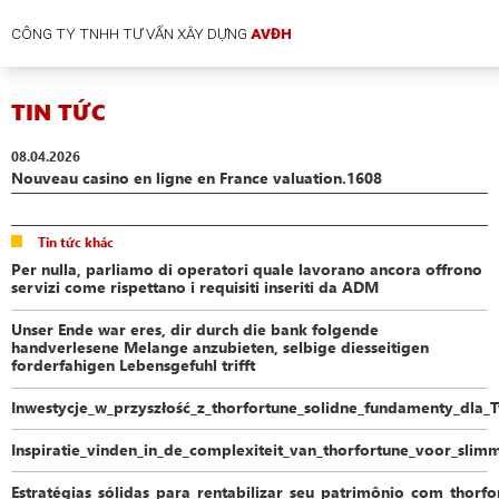
CÔNG TY TNHH TƯ VẤN XÂY DỰNG
AVĐH
TIN TỨC
08.04.2026
Nouveau casino en ligne en France valuation.1608
Tin tức khác
Per nulla, parliamo di operatori quale lavorano ancora offrono
servizi come rispettano i requisiti inseriti da ADM
Unser Ende war eres, dir durch die bank folgende
handverlesene Melange anzubieten, selbige diesseitigen
forderfahigen Lebensgefuhl trifft
Inwestycje_w_przyszłość_z_thorfortune_solidne_fundamenty_dla_
Inspiratie_vinden_in_de_complexiteit_van_thorfortune_voor_slim
Estratégias_sólidas_para_rentabilizar_seu_patrimônio_com_thorf