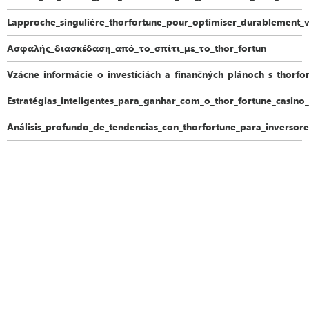
Lapproche_singulière_thorfortune_pour_optimiser_durablement_v
Ασφαλής_διασκέδαση_από_το_σπίτι_με_το_thor_fortun
Vzácne_informácie_o_investíciách_a_finančných_plánoch_s_thorfo
Estratégias_inteligentes_para_ganhar_com_o_thor_fortune_casino_
Análisis_profundo_de_tendencias_con_thorfortune_para_inversores