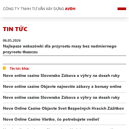
CÔNG TY TNHH TƯ VẤN XÂY DỰNG
AVĐH
TIN TỨC
06.05.2026
Najlepsze wskazówki dla przyrostu masy bez nadmiernego
przyrostu tłuszczu
Tin tức khác
Nove online casino Slovensko Zábava a výhry na dosah ruky
Nove online casino Objavte najnovšie zábavy a bonusy online
Nove online casino Slovensko Zábava a výhry na dosah ruky
Nove Online Casino Objavte Svet Bezpečných Hracích Zážitkov
Nove Online Casino Všetko, čo potrebujete vedieť