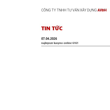
CÔNG TY TNHH TƯ VẤN XÂY DỰNG
AVĐH
TIN TỨC
07.04.2026
najlepsze kasyno online 6161