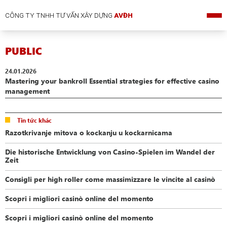
CÔNG TY TNHH TƯ VẤN XÂY DỰNG
AVĐH
PUBLIC
24.01.2026
Mastering your bankroll Essential strategies for effective casino
management
Tin tức khác
Razotkrivanje mitova o kockanju u kockarnicama
Die historische Entwicklung von Casino-Spielen im Wandel der
Zeit
Consigli per high roller come massimizzare le vincite al casinò
Scopri i migliori casinò online del momento
Scopri i migliori casinò online del momento