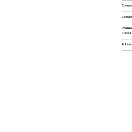
Compre
Compre
Promoț
acesta
A kasz