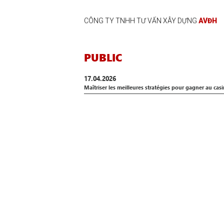
CÔNG TY TNHH TƯ VẤN XÂY DỰNG
AVĐH
PUBLIC
17.04.2026
Maîtriser les meilleures stratégies pour gagner au cas