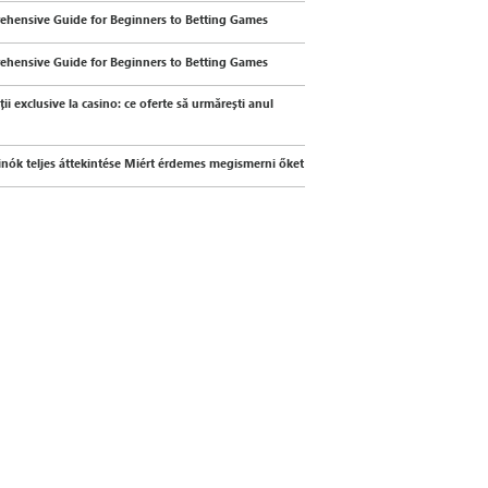
hensive Guide for Beginners to Betting Games
hensive Guide for Beginners to Betting Games
ii exclusive la casino: ce oferte să urmărești anul
inók teljes áttekintése Miért érdemes megismerni őket