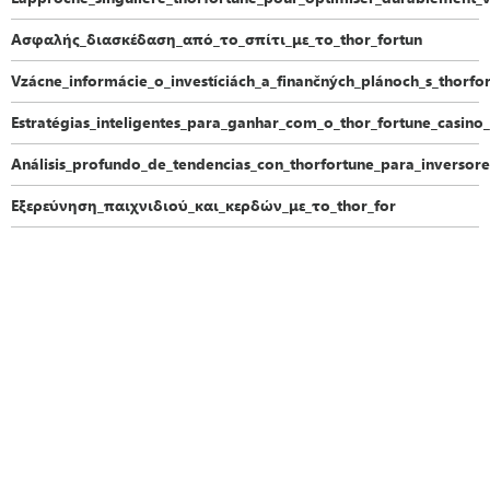
Ασφαλής_διασκέδαση_από_το_σπίτι_με_το_thor_fortun
Vzácne_informácie_o_investíciách_a_finančných_plánoch_s_thorfo
Estratégias_inteligentes_para_ganhar_com_o_thor_fortune_casino_
Análisis_profundo_de_tendencias_con_thorfortune_para_inversores
Εξερεύνηση_παιχνιδιού_και_κερδών_με_το_thor_for