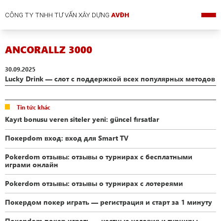
CÔNG TY TNHH TƯ VẤN XÂY DỰNG
AVĐH
ANCORALLZ 3000
30.09.2025
Lucky Drink — слот с поддержкой всех популярных методов
Tin tức khác
Kayıt bonusu veren siteler yeni: güncel fırsatlar
Покерdom вход: вход для Smart TV
Pokerdom отзывы: отзывы о турнирах с бесплатными
играми онлайн
Pokerdom отзывы: отзывы о турнирах с лотереями
Покердом покер играть — регистрация и старт за 1 минуту
Покерdom покер играть — честные условия и турниры