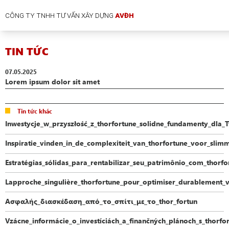
CÔNG TY TNHH TƯ VẤN XÂY DỰNG
AVĐH
TIN TỨC
07.05.2025
Lorem ipsum dolor sit amet
Tin tức khác
Inwestycje_w_przyszłość_z_thorfortune_solidne_fundamenty_dla_
Inspiratie_vinden_in_de_complexiteit_van_thorfortune_voor_slim
Estratégias_sólidas_para_rentabilizar_seu_patrimônio_com_thorf
Lapproche_singulière_thorfortune_pour_optimiser_durablement_v
Ασφαλής_διασκέδαση_από_το_σπίτι_με_το_thor_fortun
Vzácne_informácie_o_investíciách_a_finančných_plánoch_s_thorfo